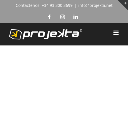
Skip
Contáctenos! +34 93 300 3699
|
info@projekta.net
to
content
Facebook
Instagram
LinkedIn